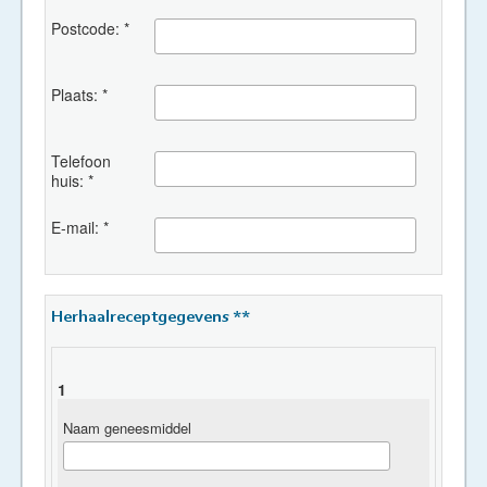
Postcode: *
Plaats: *
Telefoon
huis: *
E-mail: *
Herhaalreceptgegevens **
1
Naam geneesmiddel